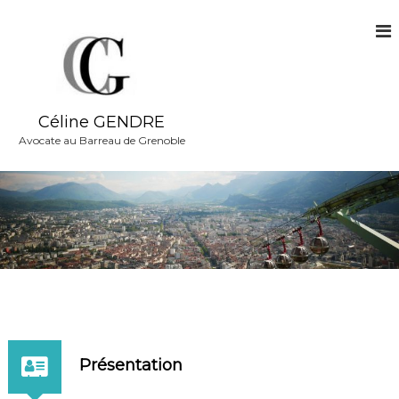
A
l
l
e
r
a
Céline GENDRE
u
c
Avocate au Barreau de Grenoble
o
n
t
e
n
u
Présentation