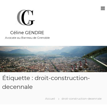
A
l
l
e
r
a
Céline GENDRE
u
c
Avocate au Barreau de Grenoble
o
n
t
e
n
u
Étiquette : droit-construction-
decennale
Accueil
droit-construction-decennale