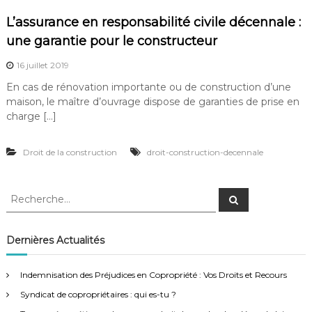
L’assurance en responsabilité civile décennale :
une garantie pour le constructeur
16 juillet 2019
En cas de rénovation importante ou de construction d’une
maison, le maître d’ouvrage dispose de garanties de prise en
charge […]
Droit de la construction
droit-construction-decennale
R
R
e
e
c
c
h
e
h
Dernières Actualités
r
e
c
h
r
e
Indemnisation des Préjudices en Copropriété : Vos Droits et Recours
r
c
Syndicat de copropriétaires : qui es-tu ?
h
e